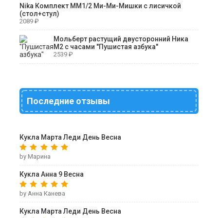
Nika Комплект ММ1/2 Ми-Ми-Мишки с лисичкой
(стол+стул)
2089
₽
Мольберт растущий двусторонний Ника
М2 с часами "Пушистая азбука"
2539
₽
Последние отзывы
Кукла Марта Леди День Весна
by Марина
Кукла Анна 9 Весна
by Анна Канева
Кукла Марта Леди День Весна