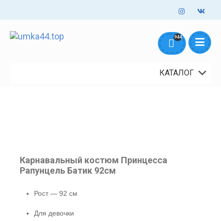
Оформление заказов онлайн - круглосуточно. Обработка заказов
944
mail@umka44.top
+7 953 645 5711
ежедневно с 10:00 до 18:00
Доставка и Оплата
Контакты
О нас
КАТАЛОГ
Карнавальный костюм Принцесса
Рапунцель Батик 92см
Рост — 92 см
Для девочки