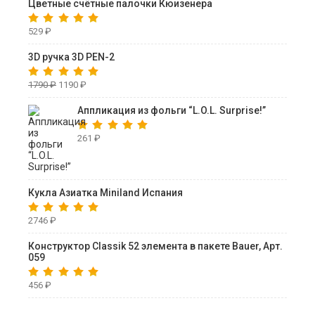
Цветные счётные палочки Кюизенера
529
₽
3D ручка 3D PEN-2
1790
₽
1190
₽
Аппликация из фольги “L.O.L. Surprise!”
261
₽
Кукла Азиатка Miniland Испания
2746
₽
Конструктор Classik 52 элемента в пакете Bauer, Арт.
059
456
₽