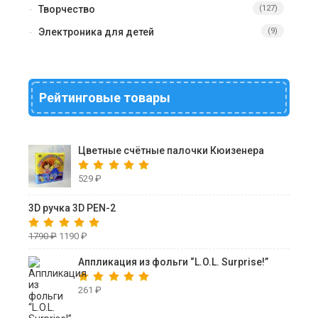
Творчество
(127)
Электроника для детей
(9)
Рейтинговые товары
Цветные счётные палочки Кюизенера
529
₽
3D ручка 3D PEN-2
1790
₽
1190
₽
Аппликация из фольги “L.O.L. Surprise!”
261
₽