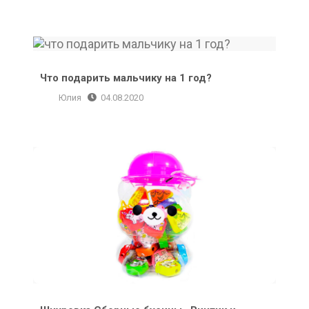
Что подарить мальчику на 1 год?
Что подарить мальчику на 1 год?
Юлия
04.08.2020
Шнуровка Сборные бусины «Винтик и Шпунтик»