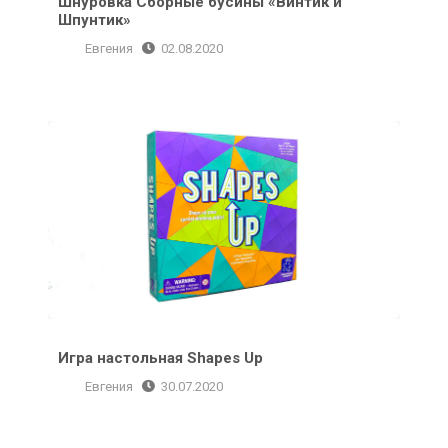
Шнуровка Сборные бусины «Винтик и
Шпунтик»
Евгения
02.08.2020
Игра настольная Shapes Up
Игра настольная Shapes Up
Евгения
30.07.2020