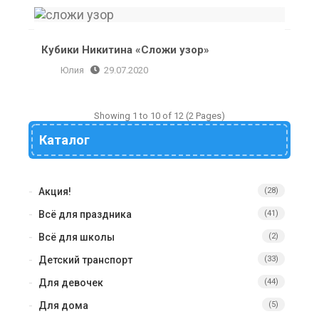
Кубики Никитина «Сложи узор»
Кубики Никитина «Сложи узор»
Юлия
29.07.2020
1
2
›
Showing 1 to 10 of 12 (2 Pages)
Каталог
Акция!
(28)
Всё для праздника
(41)
Всё для школы
(2)
Детский транспорт
(33)
Для девочек
(44)
Для дома
(5)