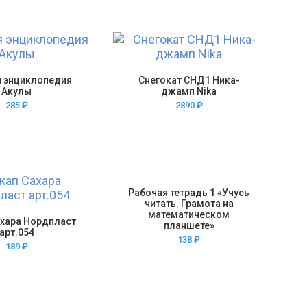
я энциклопедия
Снегокат СНД1 Ника-
Акулы
джамп Nika
285
₽
2890
₽
Рабочая тетрадь 1 «Учусь
читать. Грамота на
математическом
ахара Нордпласт
планшете»
арт.054
138
₽
189
₽