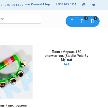
mail@umka44.top
+7 953 645 5711
с 10:00 до 18:00
0
0
Пазл «Мирна» 160
элементов, (Studio Pets By
Myrna)
76
₽
ный инструмент