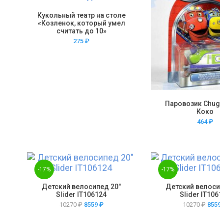
Кукольный театр на столе
«Козленок, который умел
считать до 10»
275
₽
Паровозик Chug
Коко
464
₽
-17%
-17%
Детский велосипед 20″
Детский велоси
Slider IT106124
Slider IT10
10270
₽
8559
₽
10270
₽
855