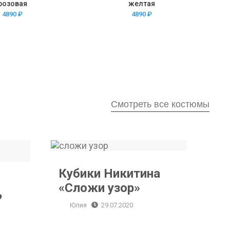
розовая
желтая
4890
₽
4890
₽
Смотреть все костюмы
Кубики Никитина «Сложи узор»
Кубики Никитина
«Сложи узор»
?
Юлия
29.07.2020