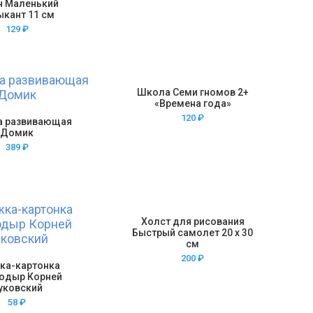
н Маленький
ыкант 11 см
129
₽
Школа Семи гномов 2+
«Времена года»
120
₽
а развивающая
Домик
389
₽
Холст для рисования
Быстрый самолет 20 х 30
см
200
₽
ка-картонка
одыр Корней
уковский
58
₽