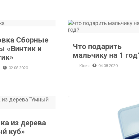
Шнуровка Сборные бусины «Винтик и Шпунтик»
Что подарить мальчику на 1 год?
овка Сборные
Что подарить
ы «Винтик и
мальчику на 1 год
тик»
Юлия
04.08.2020
я
02.08.2020
Игрушка из дерева «Умный куб»
ка из дерева
й куб»