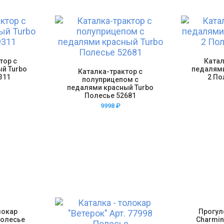
тор с
Катал
й Turbo
педалями
Каталка-трактор с
311
2 По
полуприцепом с
педалями красный Turbo
Полесье 52681
9998
₽
локар
Прогул
Полесье
Charmin