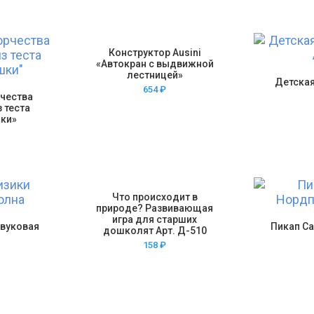
Конструктор Ausini
«Автокран с выдвижной
лестницей»
Детска
654
₽
рчества
з теста
ки»
Что происходит в
природе? Развивающая
игра для старших
Звуковая
Пикап С
дошколят Арт. Д-510
158
₽