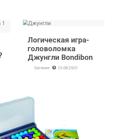
Логическая игра-головоломка Джунгли Bondibon
Логическая игра-
головоломка
?
Джунгли Bondibon
Евгения
25.08.2020
Логическая игра “IQ Элемент”, Bondibon