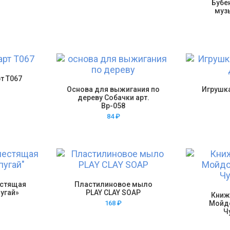
Бубе
муз
рт Т067
Основа для выжигания по
Игрушк
дереву Собачки арт.
Вр-058
84
₽
естящая
Пластилиновое мыло
угай»
PLAY CLAY SOAP
Книж
168
₽
Мойд
Ч