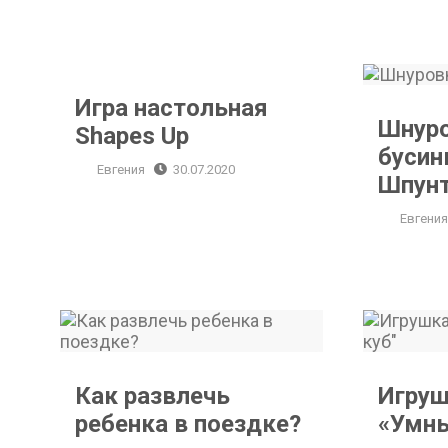
Игра настольная Shapes Up
Игра настольная
Шнур
Shapes Up
бусин
Евгения
30.07.2020
Шпун
Евгени
Как развлечь ребенка в поездке?
Как развлечь
Игруш
ребенка в поездке?
«Умны