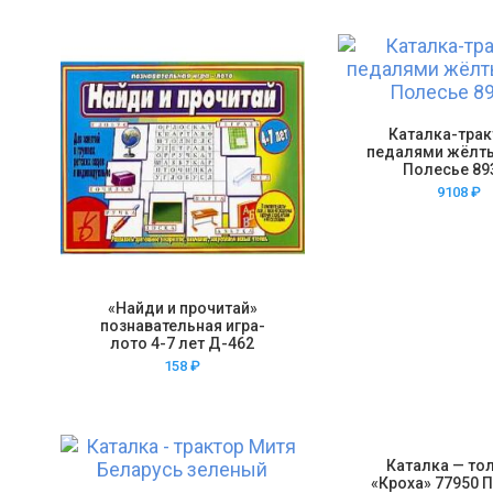
Каталка-трак
педалями жёлты
Полесье 89
9108
₽
«Найди и прочитай»
познавательная игра-
лото 4-7 лет Д-462
158
₽
Каталка — то
«Кроха» 77950 