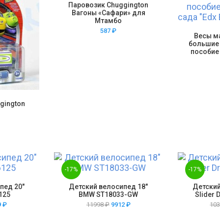
Паровозик Chuggington
Вагоны «Сафари» для
Мтамбо
587
₽
Весы м
большие
пособие 
gington
-17%
-17%
пед 20″
Детский велосипед 18″
Детский
6125
BMW ST18033-GW
Slider 
9
₽
11998
₽
9912
₽
10