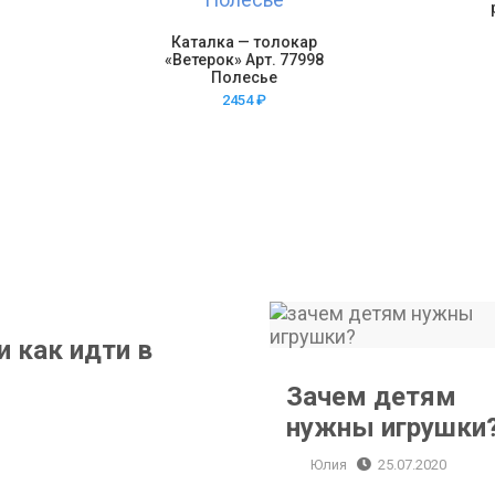
Каталка — толокар
«Ветерок» Арт. 77998
Полесье
2454
₽
Зачем детям нужны игрушки?
и как идти в
Зачем детям
нужны игрушки
Юлия
25.07.2020