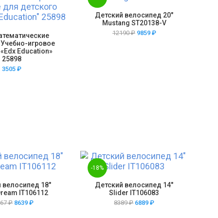
Детский велосипед 20″
Mustang ST20138-V
12190
₽
9859
₽
атематические
 Учебно-игровое
«Edx Education»
25898
3505
₽
-18%
 велосипед 18″
Детский велосипед 14″
Dream IT106112
Slider IT106083
367
₽
8639
₽
8389
₽
6889
₽