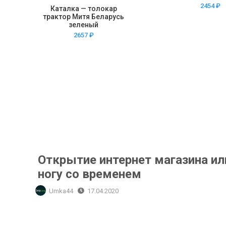
2454
₽
Каталка — толокар
трактор Митя Беларусь
зеленый
2657
₽
Открытие интернет магазина или как идти в ногу со временем
Открытие интернет магазина ил
ногу со временем
Umka44
17.04.2020