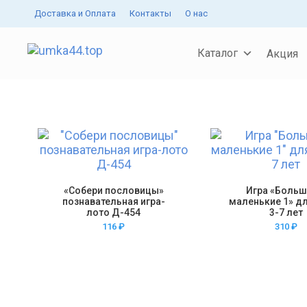
Доставка и Оплата
Контакты
О нас
Каталог
Акция
«Собери пословицы»
Игра «Больш
познавательная игра-
маленькие 1» дл
лото Д-454
3-7 лет
116
₽
310
₽