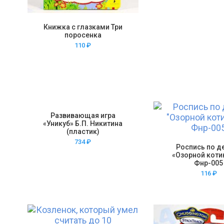
Книжка с глазками Три
поросенка
110
₽
Развивающая игра
«Уникуб» Б.П. Никитина
(пластик)
734
₽
Роспись по д
«Озорной котик
Фнр-005
116
₽