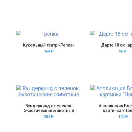
Кукольный театр «Репка»
Дартс 18 см. а
164
₽
50
₽
Вундеркинд с пеленок.
Аппликация Бл
Экзотические животные
картинка «Поп
254
₽
140
₽