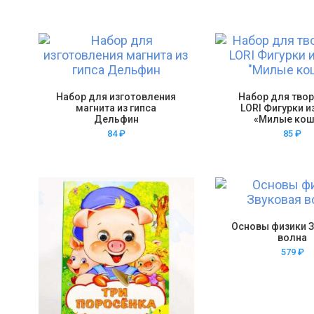
Набор для изготовления
Набор для тво
магнита из гипса
LORI Фигурки и
Дельфин
«Милые кош
84
₽
85
₽
Основы физики 
волна
579
₽