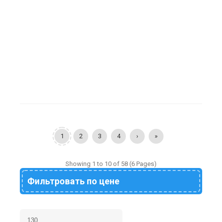
сортер в сеточке Арт.
9166
813
₽
1
2
3
4
›
»
Showing 1 to 10 of 58 (6 Pages)
Фильтровать по цене