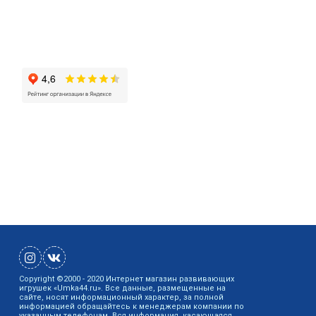
ИНН 444200100119 / ОГРН 304440129500282
Copyright ©2000 - 2020 Интернет магазин развивающих
игрушек «Umka44.ru». Все данные, размещенные на
сайте, носят информационный характер, за полной
информацией обращайтесь к менеджерам компании по
указанным телефонам. Вся информация, касающаяся