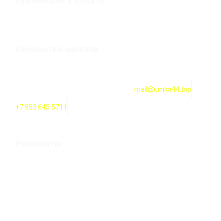
Принимаем к оплате
Обработка заказов
Оформление заказов онлайн — круглосуточно. Обработка
заказов ежедневно с 10:00 до 18:00
mail@umka44.top
+7 953 645 5711
Реквизиты
Оформление заказов онлайн — круглосуточно. Обработка
заказов ежедневно с 10:00 до 20:00
ИП Карпова Т. В. Российская Федерация, 156000 г.
Кострома, улица 2-ая Волжская строение 12а