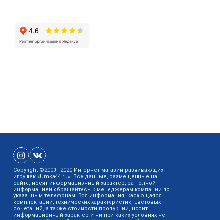
Copyright ©2000 - 2020 Интернет магазин развивающих
игрушек «Umka44.ru». Все данные, размещенные на
сайте, носят информационный характер, за полной
информацией обращайтесь к менеджерам компании по
указанным телефонам. Вся информация, касающаяся
комплектации, технических характеристик, цветовых
сочетаний, а также стоимости продукции, носит
информационный характер и ни при каких условиях не