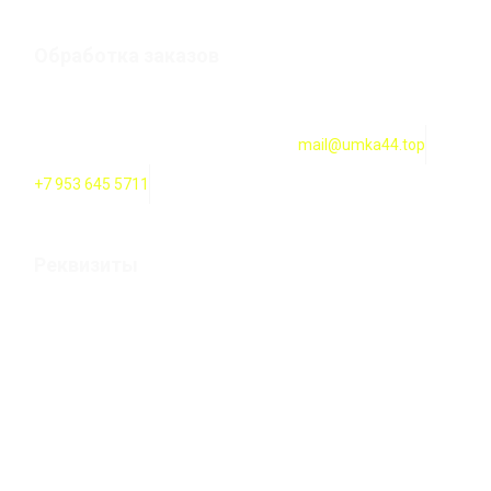
Обработка заказов
Оформление заказов онлайн — круглосуточно. Обработка
заказов ежедневно с 10:00 до 18:00
mail@umka44.top
+7 953 645 5711
Реквизиты
Оформление заказов онлайн — круглосуточно. Обработка
заказов ежедневно с 10:00 до 20:00
ИП Карпова Т. В. Российская Федерация, 156000 г.
Кострома, улица 2-ая Волжская строение 12а
ИНН 444200100119 / ОГРН 304440129500282