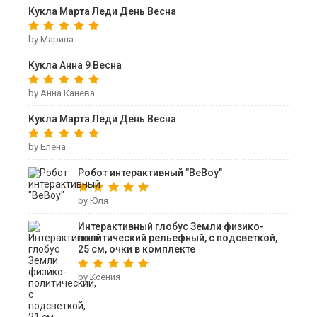
Кукла Марта Леди День Весна
by Марина
Кукла Анна 9 Весна
by Анна Канева
Кукла Марта Леди День Весна
by Елена
Робот интерактивный "ВеВоу"
by Юля
Интерактивный глобус Земли физико-
политический рельефный, с подсветкой,
25 см, очки в комплекте
by Ксения