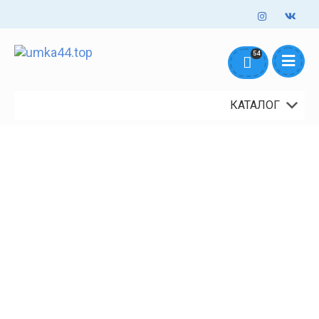
Оформление заказов онлайн - круглосуточно. Обработка заказов
54
mail@umka44.top
+7 953 645 5711
ежедневно с 10:00 до 18:00
Доставка и Оплата
Контакты
О нас
КАТАЛОГ