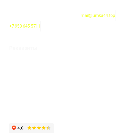
Оформление заказов онлайн — круглосуточно. Обработка
заказов ежедневно с 10:00 до 18:00
mail@umka44.top
+7 953 645 5711
Реквизиты
Оформление заказов онлайн — круглосуточно. Обработка
заказов ежедневно с 10:00 до 20:00
ИП Карпова Т. В. Российская Федерация, 156000 г.
Кострома, улица 2-ая Волжская строение 12а
ИНН 444200100119 / ОГРН 304440129500282