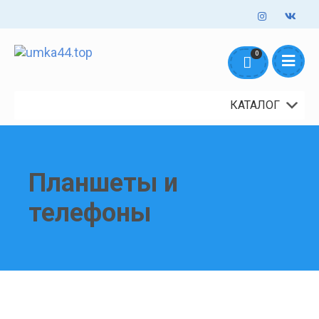
Оформление заказов онлайн - круглосуточно. Обработка заказов
0
mail@umka44.top
+7 953 645 5711
ежедневно с 10:00 до 18:00
Доставка и Оплата
Контакты
О нас
КАТАЛОГ
Планшеты и
телефоны