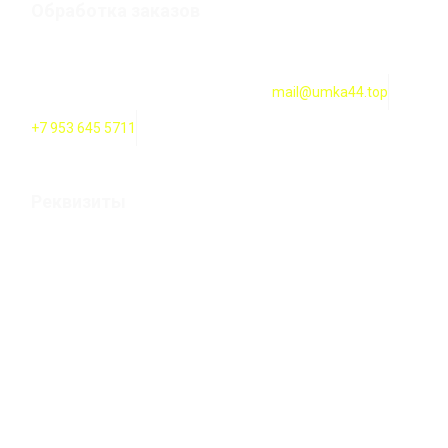
Обработка заказов
Оформление заказов онлайн — круглосуточно. Обработка
заказов ежедневно с 10:00 до 18:00
mail@umka44.top
+7 953 645 5711
Реквизиты
Оформление заказов онлайн — круглосуточно. Обработка
заказов ежедневно с 10:00 до 20:00
ИП Карпова Т. В. Российская Федерация, 156000 г.
Кострома, улица 2-ая Волжская строение 12а
ИНН 444200100119 / ОГРН 304440129500282