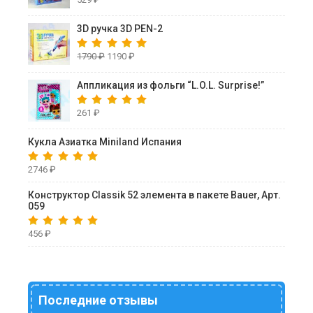
3D ручка 3D PEN-2
1790
₽
1190
₽
Аппликация из фольги “L.O.L. Surprise!”
261
₽
Кукла Азиатка Miniland Испания
2746
₽
Конструктор Classik 52 элемента в пакете Bauer, Арт.
059
456
₽
Последние отзывы