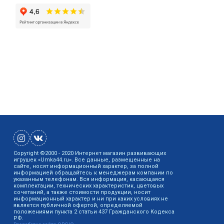
Copyright ©2000 - 2020 Интернет магазин развивающих
игрушек «Umka44.ru». Все данные, размещенные на
сайте, носят информационный характер, за полной
информацией обращайтесь к менеджерам компании по
указанным телефонам. Вся информация, касающаяся
комплектации, технических характеристик, цветовых
сочетаний, а также стоимости продукции, носит
информационный характер и ни при каких условиях не
является публичной офертой, определяемой
положениями пункта 2 статьи 437 Гражданского Кодекса
РФ.