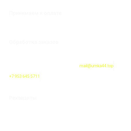
Принимаем к оплате
Обработка заказов
Оформление заказов онлайн — круглосуточно. Обработка
заказов ежедневно с 10:00 до 18:00
mail@umka44.top
+7 953 645 5711
Реквизиты
Оформление заказов онлайн — круглосуточно. Обработка
заказов ежедневно с 10:00 до 20:00
ИП Карпова Т. В. Российская Федерация, 156000 г.