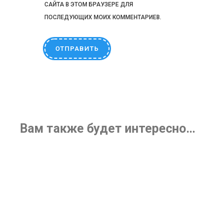
САЙТА В ЭТОМ БРАУЗЕРЕ ДЛЯ
ПОСЛЕДУЮЩИХ МОИХ КОММЕНТАРИЕВ.
Вам также будет интересно…
Кукольная коляска-трость
с крышей, металл (12699)
510
₽
Кукла Эсна 3 Весна
2998
₽