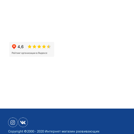
Кострома, улица 2-ая Волжская строение 12а
ИНН 444200100119 / ОГРН 304440129500282
Copyright ©2000 - 2020 Интернет магазин развивающих