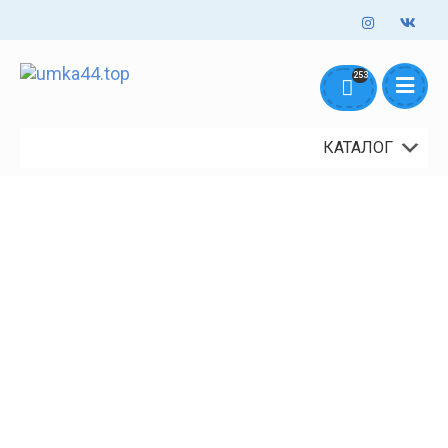
Оформление заказов онлайн - круглосуточно. Обработка заказов
253
mail@umka44.top
+7 953 645 5711
ежедневно с 10:00 до 18:00
Доставка и Оплата
Контакты
О нас
КАТАЛОГ