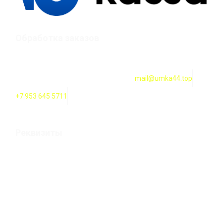
Обработка заказов
Оформление заказов онлайн — круглосуточно. Обработка
заказов ежедневно с 10:00 до 18:00
mail@umka44.top
+7 953 645 5711
Реквизиты
Оформление заказов онлайн — круглосуточно. Обработка
заказов ежедневно с 10:00 до 20:00
ИП Карпова Т. В. Российская Федерация, 156000 г.
Кострома, улица 2-ая Волжская строение 12а
ИНН 444200100119 / ОГРН 304440129500282