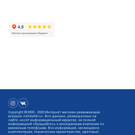
Copyright ©2000 - 2020 Интернет магазин развивающих
игрушек «Umka44.ru». Все данные, размещенные на
сайте, носят информационный характер, за полной
информацией обращайтесь к менеджерам компании по
указанным телефонам. Вся информация, касающаяся
комплектации, технических характеристик, цветовых