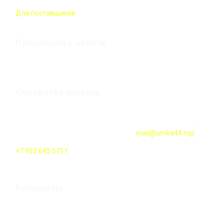
Для поставщиков
Принимаем к оплате
Обработка заказов
Оформление заказов онлайн — круглосуточно. Обработка
заказов ежедневно с 10:00 до 18:00
mail@umka44.top
+7 953 645 5711
Реквизиты
Оформление заказов онлайн — круглосуточно. Обработка