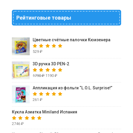
Рейтинговые товары
Цветные счётные палочки Кюизенера
529
₽
3D ручка 3D PEN-2
1790
₽
1190
₽
Аппликация из фольги “L.O.L. Surprise!”
261
₽
Кукла Азиатка Miniland Испания
2746
₽