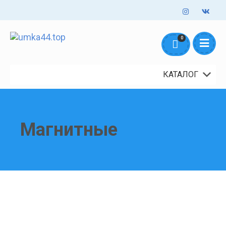
Оформление заказов онлайн - круглосуточно. Обработка заказов
0
mail@umka44.top
+7 953 645 5711
ежедневно с 10:00 до 18:00
Доставка и Оплата
Контакты
О нас
КАТАЛОГ
Магнитные