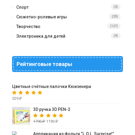
Спорт
(5)
Сюжетно-ролевые игры
(20)
Творчество
(127)
Электроника для детей
(9)
Рейтинговые товары
Цветные счётные палочки Кюизенера
529
₽
3D ручка 3D PEN-2
1790
₽
1190
₽
Аппликация из фольги “L.O.L. Surprise!”