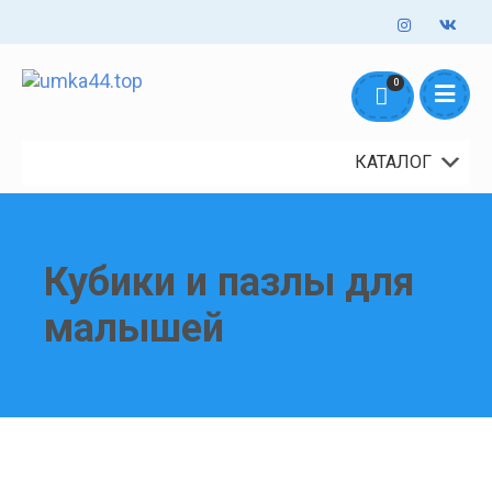
Оформление заказов онлайн - круглосуточно. Обработка заказов
0
mail@umka44.top
+7 953 645 5711
ежедневно с 10:00 до 18:00
Доставка и Оплата
Контакты
О нас
КАТАЛОГ
Кубики и пазлы для
малышей