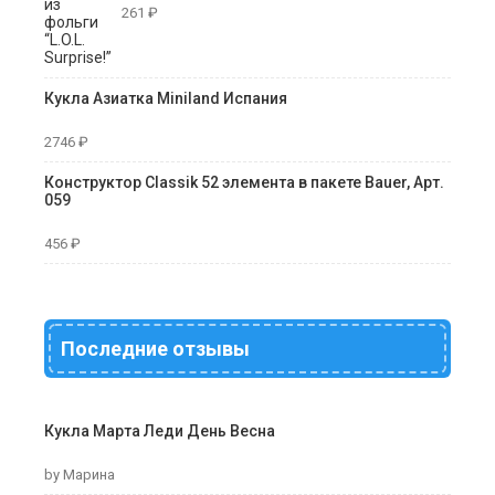
261
₽
Кукла Азиатка Miniland Испания
2746
₽
Конструктор Classik 52 элемента в пакете Bauer, Арт.
059
456
₽
Последние отзывы
Кукла Марта Леди День Весна
by Марина