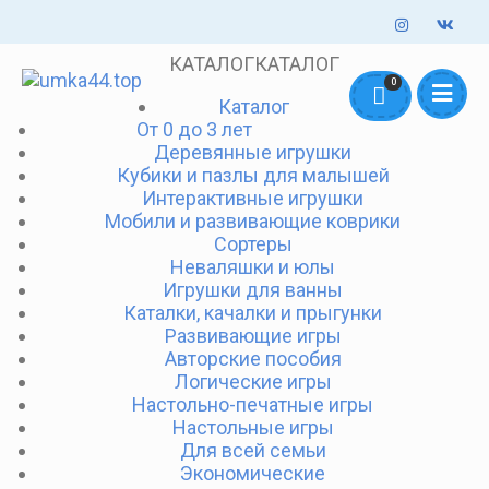
КАТАЛОГ
КАТАЛОГ
Оформление заказов онлайн - круглосуточно. Обработка заказов
0
Каталог
mail@umka44.top
+7 953 645 5711
ежедневно с 10:00 до 18:00
От 0 до 3 лет
Деревянные игрушки
Доставка и Оплата
Контакты
О нас
Кубики и пазлы для малышей
Интерактивные игрушки
Мобили и развивающие коврики
Сортеры
Неваляшки и юлы
Игрушки для ванны
Каталки, качалки и прыгунки
Развивающие игры
Авторские пособия
Логические игры
Настольно-печатные игры
Настольные игры
Для всей семьи
Экономические