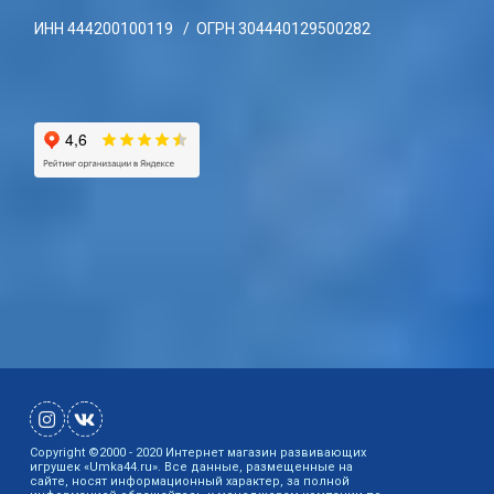
ИНН 444200100119 / ОГРН 304440129500282
Copyright ©2000 - 2020 Интернет магазин развивающих
игрушек «Umka44.ru». Все данные, размещенные на
сайте, носят информационный характер, за полной