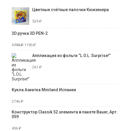
Цветные счётные палочки Кюизенера
529
₽
3D ручка 3D PEN-2
1790
₽
1190
₽
Аппликация из фольги “L.O.L. Surprise!”
261
₽
Кукла Азиатка Miniland Испания
2746
₽
Конструктор Classik 52 элемента в пакете Bauer, Арт.
059
456
₽