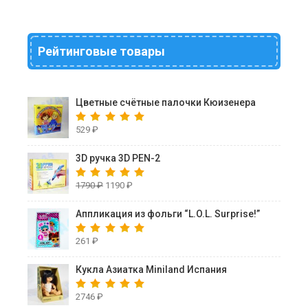
Рейтинговые товары
Цветные счётные палочки Кюизенера
529
₽
3D ручка 3D PEN-2
1790
₽
1190
₽
Аппликация из фольги “L.O.L. Surprise!”
261
₽
Кукла Азиатка Miniland Испания
2746
₽