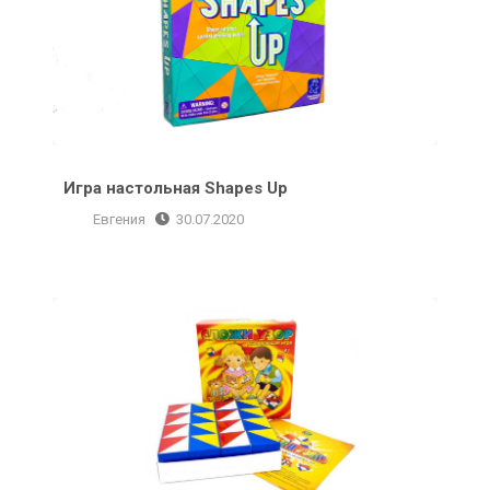
Игра настольная Shapes Up
Евгения
30.07.2020
Кубики Никитина «Сложи узор»