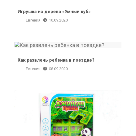
Игрушка из дерева «Умный куб»
Евгения
10.09.2020
Как развлечь ребенка в поездке?
Как развлечь ребенка в поездке?
Евгения
08.09.2020
Логическая игра-головоломка Джунгли Bondibon