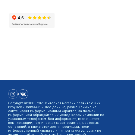
Copyright ©2000 - 2020 Интернет магазин развивающих
игрушек «Umka44.ru». Все данные, размещенные на
сайте, носят информационный характер, за полной
информацией обращайтесь к менеджерам компании по
указанным телефонам. Вся информация, касающаяся
комплектации, технических характеристик, цветовых
сочетаний, а также стоимости продукции, носит
информационный характер и ни при каких условиях не
является публичной офертой, определяемой