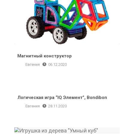
Магнитный конструктор
Евгения
06.12.2020
Логическая игра “IQ Элемент”, Bondibon
Логическая игра “IQ Элемент”, Bondibon
Евгения
28.11.2020
Игрушка из дерева «Умный куб»