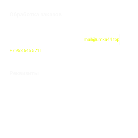
Обработка заказов
Оформление заказов онлайн — круглосуточно. Обработка
заказов ежедневно с 10:00 до 18:00
mail@umka44.top
+7 953 645 5711
Реквизиты
Оформление заказов онлайн — круглосуточно. Обработка
заказов ежедневно с 10:00 до 20:00
ИП Карпова Т. В. Российская Федерация, 156000 г.
Кострома, улица 2-ая Волжская строение 12а
ИНН 444200100119 / ОГРН 304440129500282