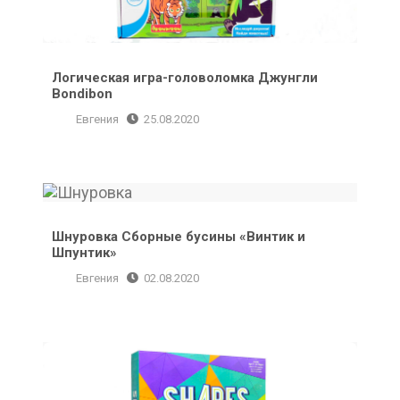
Логическая игра-головоломка Джунгли
Bondibon
Евгения
25.08.2020
Шнуровка Сборные бусины «Винтик и Шпунтик»
Шнуровка Сборные бусины «Винтик и
Шпунтик»
Евгения
02.08.2020
Игра настольная Shapes Up