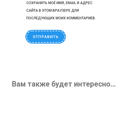
СОХРАНИТЬ МОЁ ИМЯ, EMAIL И АДРЕС
САЙТА В ЭТОМ БРАУЗЕРЕ ДЛЯ
ПОСЛЕДУЮЩИХ МОИХ КОММЕНТАРИЕВ.
Вам также будет интересно…
Дидактическая игра
Развивающая игра-лото
«Лишний слог» Арт. Д-535
«Опиши и найди» Арт. Д-537
158
₽
158
₽