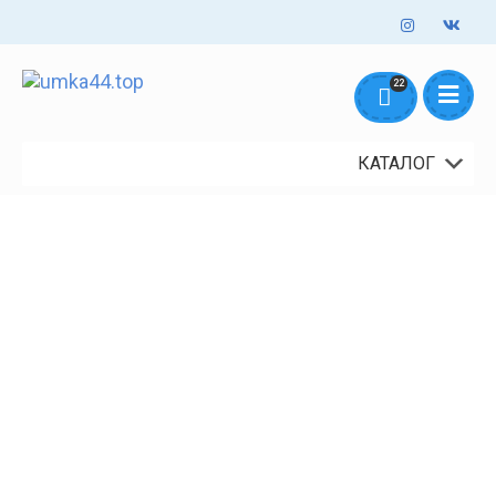
Оформление заказов онлайн - круглосуточно. Обработка заказов
22
mail@umka44.top
+7 953 645 5711
ежедневно с 10:00 до 18:00
Доставка и Оплата
Контакты
О нас
КАТАЛОГ