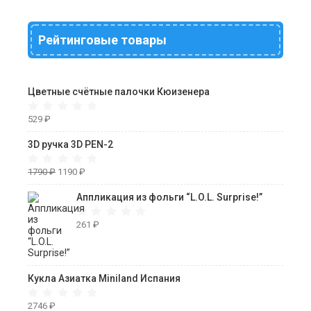
Рейтинговые товары
Цветные счётные палочки Кюизенера
529
₽
3D ручка 3D PEN-2
1790
₽
1190
₽
Аппликация из фольги “L.O.L. Surprise!”
261
₽
Кукла Азиатка Miniland Испания
2746
₽