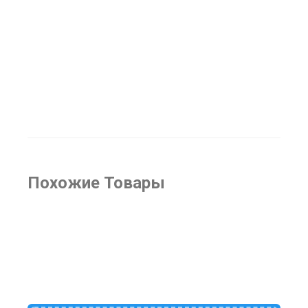
Дидактическая игра
«Назови какой?» Арт. Д-530
158
₽
Похожие Товары